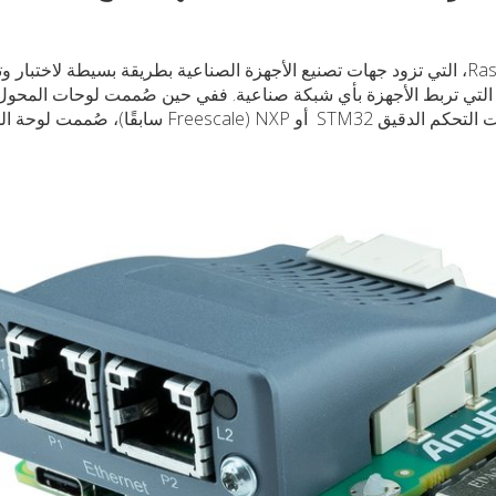
طرحت HMS Networks لوحة المحول Raspberry Pi، التي تزود جهات تصنيع الأجهزة الصناعية بطريقة بسيطة لاختبار
تصالات الجاهزة التي تربط الأجهزة بأي شبكة صناعية. ففي حين صُممت لوحات المحو
لاختبار وحدات Anybus CompactCom ذات منصات التحكم الدقيق STM32 أو NXP (Freescale سابقً