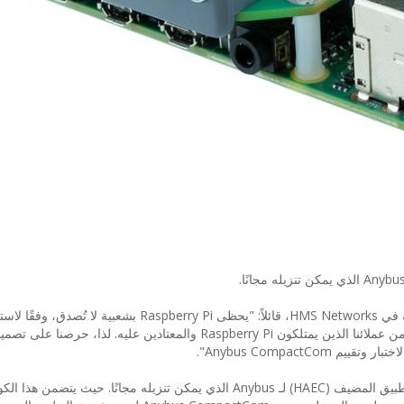
صرح أندرياس ستيلبورغ، مدير منتجات Anybus المضمنة في HMS Networks، قائلاً: "يحظى aspberry Pi
عن 45 مليون وحدة في جميع أنحاء العالم. وهناك العديد من عملائنا الذين يمتلكون Raspberry Pi والمعتادين عليه. لذا، 
تتوافق لوحة محول Raspberry Pi تمامًا مع كود مثال التطبيق المضيف (HAEC) لـ Anybus الذي يمكن تنزيله مجانًا. حيث يتض