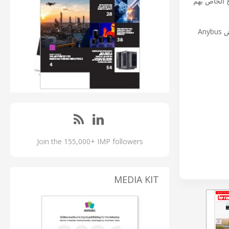
An لبدء مشروع التطوير المدمج الخاص بهم
اختتم أندرياس ستيلبورغ تصريحه قائلاً: "نحن متحمسون للوحة المحول الجديدة هذه، لأنها ستتيح لعملائنا سرعة الإعداد والتعرف على عرض Anybus
Join the 155,000+ IMP followers
MEDIA KIT