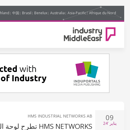
hland
中国
Brasil
Benelux
Australia
Asia-Pacific
Afrique du Nord
09
HMS INDUSTRIAL NETWORKS AB
يناير
'24