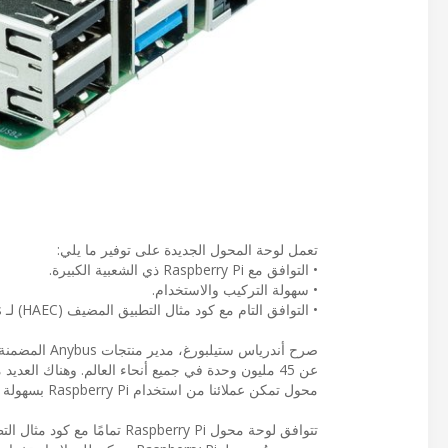
تعمل لوحة المحول الجديدة على توفير ما يلي:
• التوافق مع Raspberry Pi ذي الشعبية الكبيرة.
• سهولة التركيب والاستخدام.
• التوافق التام مع كود مثال التطبيق المضيف (HAEC) لـ Anybus الذي يمكن تنزيله مجانًا.
محول تمكن عملائنا من استخدام Raspberry Pi بسهولة لاختبار وتقييم Anybus CompactCom".