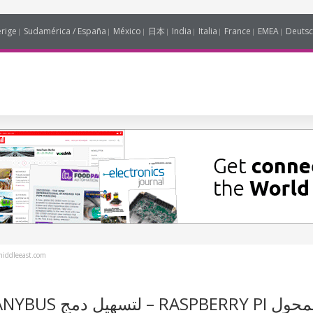
erige
Sudamérica / España
México
日本
India
Italia
France
EMEA
Deutsc
iddleeast.com
HMS NETWORKS تطرح لوحة المحول RASPBERRY PI – لتسهيل دمج