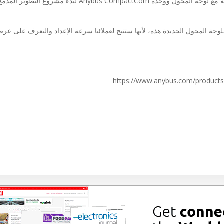
مرجعي مُصمم لـ Raspberry Pi، يمكن للعملاء استخدامه مع لوحة المحول ووحدة ybus CompactCom
https://www.anybus.com/product