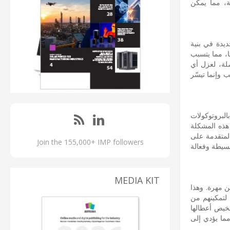
PROFIB وشبكات الإيثرنت الصناعية، مما يمكن
يدة في بنية
ا، مما يتسبب
ى أجزاء منفصلة، لعزل أي
 وإنما تيسّر
البروتوكولات
ح تحديد المشاكل وحلها أكثر صعوبة. يعمل Anybus Diagnostics على حل هذه المشكلة
قنية المتقدمة على
Join the 155,000+ IMP followers
بسيطة وفعالة
MEDIA KIT
ن مهرة. وهذا
اسية لتمكينهم من
شخيص أعطالها
دى موظفيها، مما يؤدي إلى