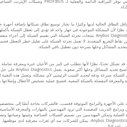
ويقدم Anybus Diagnostics حلول مراقبة الشبكة التي توفر المراقبة الدائمة والفعلية لـ US
اء.
نطاق الحالية لديها وكثيرًا ما تختار توسيع نطاق شبكاتها بإضافة أجهزة جد
 نظرًا لأن المشكلة الموجودة في جهاز واحد قد تؤدي إلى تعطل الشبكة بأكمله
في تعطل غير مخطط له. لحل هذه المشكلة، يوفر Anybus Diagnostics منتجات تجزئة الشبكة التي تقسم الشبكة إل
من نقاط التفريع المتعددة، لا تعمل تجزئة الشبكة على تقليل خطر التعطل فحسب
تحديد المشاكل وحلها بسرعة دون تعطيل باقي الشبكة.
 تشكل تحديًا، نظرًا لأنها تتطلب في كثير من الأحيان خبرة ومعرفة شاملة ب
الصناعية المختلفة. وكلما أصبحت الشبكات أكثر تعقيدًا، أصب
مه الذكاء الاصطناعي (AI) يمكنه تحليل الشبكة بسرعة ودقة لتحديد السبب الرئيسي لأي مشكلة. وتعمل هذه الت
ة والمعرفة المفصلة بالشبكة المعنية. فتصبح عملية تشخيص الأعطال وإصلاحها 
مد على الأجهزة والبرامج الموثوقة فحسب، فالشركات بحاجة أيضًا إلى متخصصي
Anybus Di للتعليم الإلكتروني وبرامج التدريب المعتمدة التي تزود المهندسين بالمهارات والمعرفة الأس
ة العملية وتمكن المهندسين من تصميم الشبكات الصناعية وتثبيتها وصيانتها وت
وإصلاحها على نحوٍ فعال. وبالاستفادة من برامج تدريب Anybus Diagnostics، يمكن للشركات سد أي ثغرات معرفية ل
ى راحة البال.