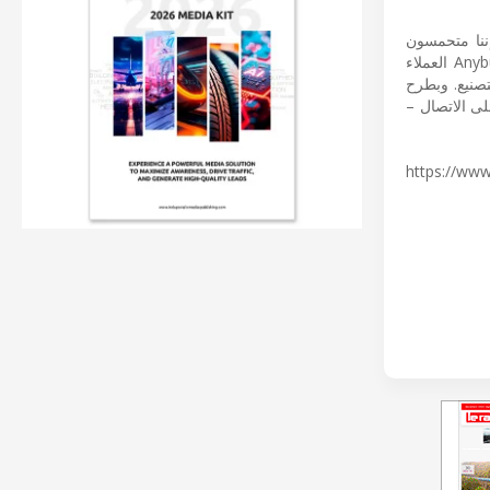
Anybu في HMS Networks، يعلق على طرح Anybus Diagnostics قائلاً "إننا متحمسون
لإضافة مجموعة Anybus Diagnostics التجارية إلى محفظتنا الحالية من منتجات وخدمات Anybus. حيث سيزود Anybus Diagnostics العملاء
صنيع. وبطرح
لائنا على الاتصال –
https://www2.deloitte-