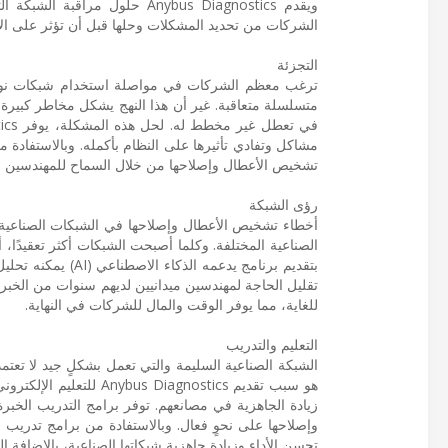
الشركات من تحديد المشكلات وحلها قبل أن تؤثر على الأد
التجزئة
ترغب معظم الشركات في مواصلة استخدام شبكات نواقل ال
متسلسلة متعاقبة. غير أن هذا النهج يشكل مخاطر كبيرة،
مشاكل وتفادي تأثيرها على النظام بأكمله. وبالاستفادة 
تشخيص الأعطال وإصلاحها من خلال السماح للمهندسين ب
رؤى الشبكة
أخطاء تشخيص الأعطال وإصلاحها في الشبكات الصناعية قد
بتقديم برنامج يدع
تقليل الحاجة لمهندسين ميدانيين لديهم سنوات من الخبر
للغاية، مما يوفر الوقت والمال للشركات في النهاية.
التعليم والتدريب
الشبكة الصناعية السليمة والتي تعمل بشكلٍ جيد لا تعت
هو سبب تقديم agnostics
زيادة الجاهزية في مصانعهم. توفر برامج التدريب الخبر
تحسن الأداء وزيادة جاهزية شبكاتها الصناعية، بالإضافة إل