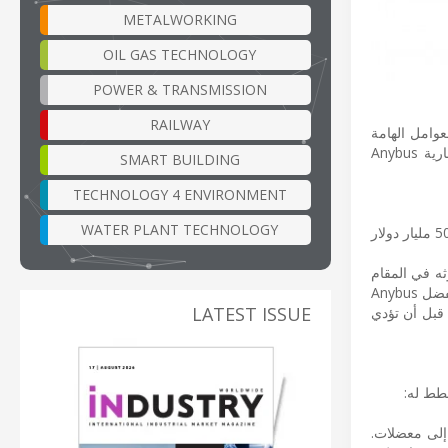
METALWORKING
OIL GAS TECHNOLOGY
POWER & TRANSMISSION
RAILWAY
عوامل الهامة
لضمان التشغيل التام لأنظمة الأتمتة وكفاءتها. ولتلبية هذه الحاجة المتزايدة، تقوم HMS Networks بتوسيع نطاق واتجاه العلامة التجارية Anybus
SMART BUILDING
TECHNOLOGY 4 ENVIRONMENT
WATER PLANT TECHNOLOGY
يُعد التعطل غير المخطط له مشكلة مكلفة للغاية بالنسبة لجهات التصنيع الصناعية بجميع أنحاء العالم، حيث تبلغ تكلفته السنوية المقدرة 50 مليار دولار
ثه في المقام
الأول. ويعمل Anybus Diagnostics على معالجة هذه المسألة عن طريق اتباع نهج استباقي وفعال من حيث التكلفة لصيانة المعدات. بفضل Anybus
LATEST ISSUE
ا قبل أن تؤدي
إلى معضلات.