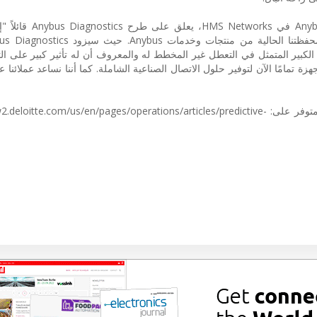
سيمون مورتازافي، مدير خط أعمال s Diagnostics
بير المتمثل في التعطل غير المخطط له والمعروف أن له تأثير كبير على الت
عة Diagnostics، فإن العلامة التجارية Anybus مجهزة تمامًا الآن لتوفير حلول الاتصال الصناعية الشاملة. كما أننا نساعد عم
]1[ "الصيانة الوقائية والمصنع الذكي"، ]على الإنترنت[: متوفر على: .com/us/en/pages/operations/articles/predictive