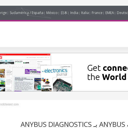
erige
Sudamérica / España
México
日本
India
Italia
France
EMEA
Deutsc
iddleeast.com